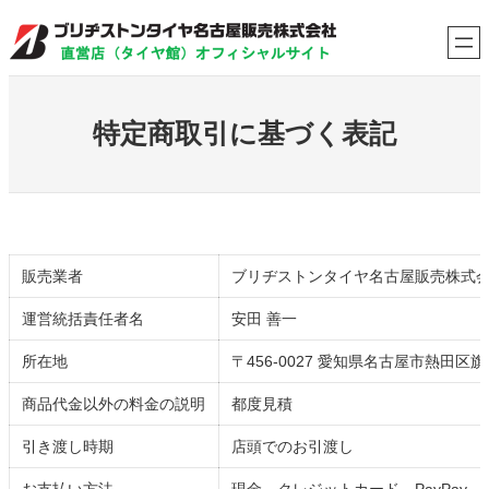
内
容
を
ス
キ
特定商取引に基づく表記
ッ
プ
販売業者
ブリヂストンタイヤ名古屋販売株式
運営統括責任者名
安田 善一
所在地
〒456-0027 愛知県名古屋市熱田区旗屋
商品代金以外の料金の説明
都度見積
引き渡し時期
店頭でのお引渡し